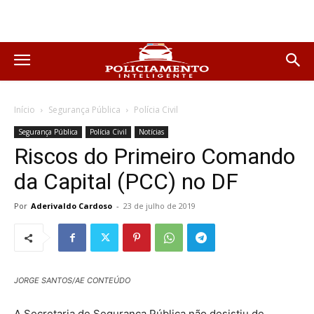
Início
Segurança Pública
Polícia Civil
Segurança Pública
Polícia Civil
Notícias
Riscos do Primeiro Comando
da Capital (PCC) no DF
Por
Aderivaldo Cardoso
-
23 de julho de 2019
JORGE SANTOS/AE CONTEÚDO
A Secretaria de Segurança Pública não desistiu de