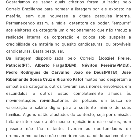
Gostaríamos de saber quais critérios foram utilizados pelo
Correio Braziliense para nomear a listagem por ele exposto na
matéria, sem que houvesse a citada pesquisa interna.
Permanecendo assim, a mídia, detentora de poder, “empurra”
aos eleitores da categoria um direcionamento que não traduz a
realidade interna da corporação e coloca sob suspeita a
credibilidade da matéria no quesito candidaturas, ou prováveis
candidaturas. Basta pesquisar.
Da listagem disponibilizada pelo Correio
(Jooziel Freire,
Patrício(PT), Alberto Fraga(DEM), Néviton Pereira(PMDB),
Pedro Rodrigues de Carvalho, João de Deus(PRTB), José
Ribamar de Sousa Cruz e Ricardo Pato)
muitos não despertam a
simpatia da categoria, outros tiveram seus nomes envolvidos em
escândalos e outros estão completamente alheios às
movimentações reivindicatórias de policiais em busca de
valorização e salário digno para o sustento mínimo de suas
famílias. Alguns estão afastados do contexto, seja por omissão,
falta de interesse ou até mesmo rejeição interna e outros, num
passado não tão distante, tiveram as oportunidades de
promover melhorias e não cumpriram seu papel de parlamentar e