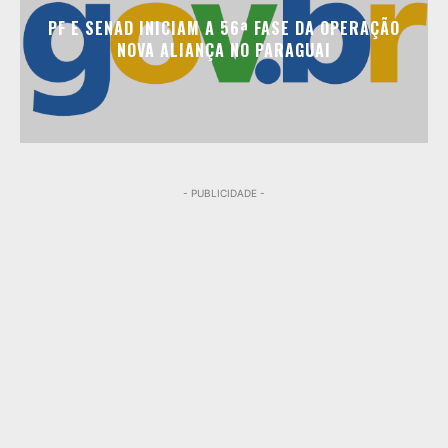
PF E SENAD INICIAM A 56ª FASE DA OPERAÇÃO
NOVA ALIANÇA NO PARAGUAI
- PUBLICIDADE -