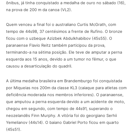
ônibus, já tinha conquistado a medalha de ouro no sábado (16),
na prova de 200 m da canoa (VL2).
Quem venceu a final foi o australiano Curtis McGrath, com
tempo de 44s98, 37 centésimos a frente de Rufino. O bronze
ficou com o uzbeque Azizbek Abdulkhabibov (45s55). O
paranaense Flavio Reitz também participou da prova,
terminando-a na sétima posição. Ele teve de amputar a perna
esquerda aos 15 anos, devido a um tumor no fêmur, o que
causou a desarticulação do quadril.
A última medalha brasileira em Brandemburgo foi conquistada
por Miqueias nos 200m da classe KL3 (caiaque para atletas com
deficiência moderada nos membros inferiores). O paranaense,
que amputou a perna esquerda devido a um acidente de moto,
chegou em segundo, com tempo de 44s91, superando o
neozelandês Finn Murphy. A vitória foi do georgiano Serhii
Yemelianov (44s14). O baiano Gabriel Porto ficou em quarto
(45s51).