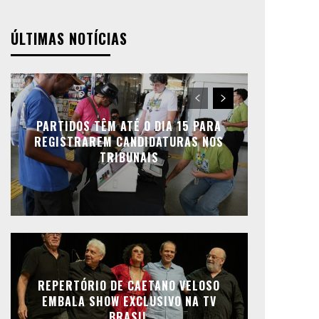
ÚLTIMAS NOTÍCIAS
PARTIDOS TÊM ATÉ O DIA 15 PARA
REGISTRAREM CANDIDATURAS NOS
TRIBUNAIS
REPERTÓRIO DE CAETANO VELOSO
EMBALA SHOW EXCLUSIVO NA TV
BRASIL