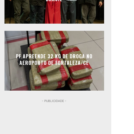
PF APREENDE 32 KG DE DROGA NO
AEROPORTO DE FORTALEZA/CE
- PUBLICIDADE -