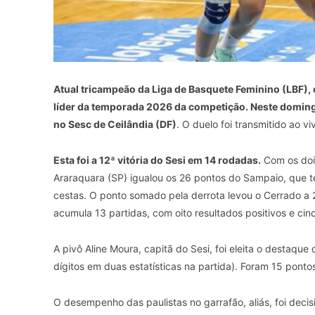
Atual tricampeão da Liga de Basquete Feminino (LBF),
líder da temporada 2026 da competição. Neste domingo
no Sesc de Ceilândia (DF)
. O duelo foi transmitido ao v
Esta foi a 12ª vitória do Sesi em 14 rodadas.
Com os dois
Araraquara (SP) igualou os 26 pontos do Sampaio, que t
cestas. O ponto somado pela derrota levou o Cerrado a 21
acumula 13 partidas, com oito resultados positivos e cin
A pivô Aline Moura, capitã do Sesi, foi eleita o destaqu
dígitos em duas estatísticas na partida). Foram 15 ponto
O desempenho das paulistas no garrafão, aliás, foi deci