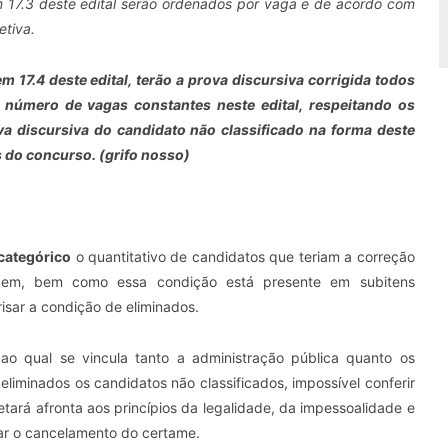
m 17.3 deste edital serão ordenados por vaga e de acordo com
etiva.
m 17.4 deste edital, terão a prova discursiva corrigida todos
número de vagas constantes neste edital, respeitando os
va discursiva do candidato não classificado na forma deste
 do concurso. (grifo nosso)
categórico
o quantitativo de candidatos que teriam a correção
rgem, bem como essa condição está presente em subitens
risar a condição de eliminados.
ao qual se vincula tanto a administração pública quanto os
liminados os candidatos não classificados, impossível conferir
retará afronta aos princípios da legalidade, da impessoalidade e
tar o cancelamento do certame.