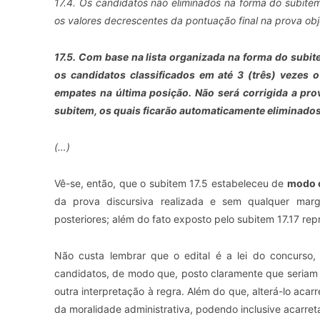
17.4. Os candidatos não eliminados na forma do subite
os valores decrescentes da pontuação final na prova obj
17.5. Com base na lista organizada na forma do subite
os candidatos classificados
em até 3 (três) vezes
o 
empates na última posição. Não será corrigida a pro
subitem, os quais ficarão automaticamente eliminados
(…)
Vê-se, então, que o subitem 17.5 estabeleceu de
modo 
da prova discursiva realizada e sem qualquer ma
posteriores; além do fato exposto pelo subitem 17.17 rep
Não custa lembrar que o edital é a lei do concurso, 
candidatos, de modo que, posto claramente que seriam e
outra interpretação à regra. Além do que, alterá-lo acar
da moralidade administrativa, podendo inclusive acarre