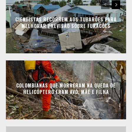
CIENTISTAS RECORREM AOS TUBARÕES PARA
MELHORAR PREVISÃO SOBRE FURACÕES
COLOMBIANAS QUE MORRERAM NA QUEDA DE
HELICÓPTERO ERAM AVÓ, MÃE E FILHA