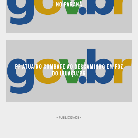
NO PARANÁ
PF ATUA NO COMBATE AO DESCAMINHO EM FOZ
DO IGUAÇU/PR
- PUBLICIDADE -