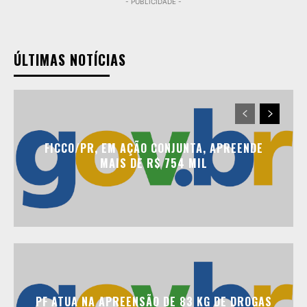
- PUBLICIDADE -
ÚLTIMAS NOTÍCIAS
FICCO/PR, EM AÇÃO CONJUNTA, APREENDE
MAIS DE R$ 754 MIL
PF ATUA NA APREENSÃO DE 83 KG DE DROGAS