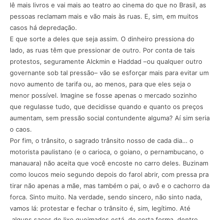
lê mais livros e vai mais ao teatro ao cinema do que no Brasil, as
pessoas reclamam mais e vão mais às ruas. E, sim, em muitos
casos há depredação.
E que sorte a deles que seja assim. O dinheiro pressiona do
lado, as ruas têm que pressionar de outro. Por conta de tais
protestos, seguramente Alckmin e Haddad –ou qualquer outro
governante sob tal pressão– vão se esforçar mais para evitar um
novo aumento de tarifa ou, ao menos, para que eles seja o
menor possível. Imagine se fosse apenas o mercado sozinho
que regulasse tudo, que decidisse quando e quanto os preços
aumentam, sem pressão social contundente alguma? Aí sim seria
o caos.
Por fim, o trânsito, o sagrado trânsito nosso de cada dia… o
motorista paulistano (e o carioca, o goiano, o pernambucano, o
manauara) não aceita que você encoste no carro deles. Buzinam
como loucos meio segundo depois do farol abrir, com pressa pra
tirar não apenas a mãe, mas também o pai, o avô e o cachorro da
forca. Sinto muito. Na verdade, sendo sincero, não sinto nada,
vamos lá: protestar e fechar o trânsito é, sim, legítimo. Até
alguns sacos de lixo queimados está, de certa forma, dentro