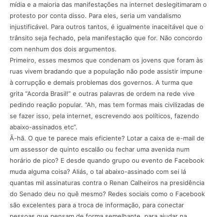
mídia e a maioria das manifestações na internet deslegitimaram o
protesto por conta disso. Para eles, seria um vandalismo
injustificável. Para outros tantos, é igualmente inaceitável que o
trânsito seja fechado, pela manifestação que for. Não concordo
com nenhum dos dois argumentos.
Primeiro, esses mesmos que condenam os jovens que foram às
ruas vivem bradando que a população não pode assistir impune
à corrupção e demais problemas dos governos. A turma que
grita “Acorda Brasil!” e outras palavras de ordem na rede vive
pedindo reação popular. “Ah, mas tem formas mais civilizadas de
se fazer isso, pela internet, escrevendo aos políticos, fazendo
abaixo-assinados etc”.
Ã-hã. O que te parece mais eficiente? Lotar a caixa de e-mail de
um assessor de quinto escalão ou fechar uma avenida num
horário de pico? E desde quando grupo ou evento de Facebook
muda alguma coisa? Aliás, o tal abaixo-assinado com sei lá
quantas mil assinaturas contra o Renan Calheiros na presidência
do Senado deu no quê mesmo? Redes sociais como o Facebook
são excelentes para a troca de informação, para conectar
pessoas que pensam de forma semelhante, para ajudar na