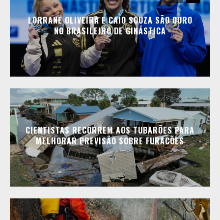
LORRANE OLIVEIRA E CAIO SOUZA SÃO OURO
NO BRASILEIRO DE GINÁSTICA
CIENTISTAS RECORREM AOS TUBARÕES PARA
MELHORAR PREVISÃO SOBRE FURACÕES