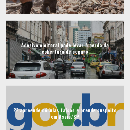
Adesivo eleitoral pode levar à perda da
cobertura de seguro
PF apreende cédulas falsas e prende suspeito
em Assis/SP