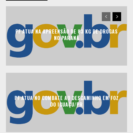
PF ATUA NA APREENSÃO DE 83 KG DE DROGAS
NO PARANÁ
PF ATUA NO COMBATE AO DESCAMINHO EM FOZ
DO IGUAÇU/PR