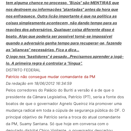
tem alguma chance no processo. “Bizús” são MENTIRAS que
nos destroem ou informações “plantadas” antes da hora que
nos enfraquece. Outra lição importante é que na política as
coisas simplesmente acontecem, não dando tempo para as
reações dos adversários. Qualquer coisa diferente disso é
boato. Algo que poderia ser possível torná-se impossível
quando o adversário ganha tempo para recuperar-se, fazendo
as “alianças” necessárias. Fica a dica…
O jogo nos “bastidores” é pesado…Precisamos aprender a jogá-
lo. A primeira regra é controlar a “língua”.
DISTRITO FEDERAL
Patrício não consegue mudar comandante da PM
Da redação em 18/06/2012 16:34:59
Pelos corredores do Palácio do Buriti a versão é a de que o
presidente da Câmara Legislativa, Patrício (PT), seria a fonte dos
boatos de que o governador Agnelo Queiroz iria promover uma
mudança radical em toda a cúpula de segurança pública do DF. O
principal objetivo de Patrício seria a troca do atual comandante
da PM, Suamy Santana. Só que hoje em conversa com o
deputado distrital Chico Vigilante, o governador descartou