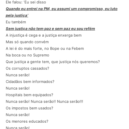
Ele falou: ‘Eu sei disso
Quando eu entrei na PM, eu assumi um compromisso, eu luto
pela justiça’
Eu também
Sem justiça não tem paz e sem paz eu sou refém
A injustiça é cega e a justiça enxerga bem
Mas só quando convém
A lei é do mais forte, no Bope ou na Febem
Na boca ou no Supremo
Que justiça a gente tem, que justiça nós queremos?
Os corruptos cassados?
Nunca serão!
Cidadãos bem informados?
Nunca serão!
Hospitais bem equipados?
Nunca serão! Nunca serão!! Nunca serão!!!
Os impostos bem usados?
Nunca serão!
Os menores educados?
Nunca serão!