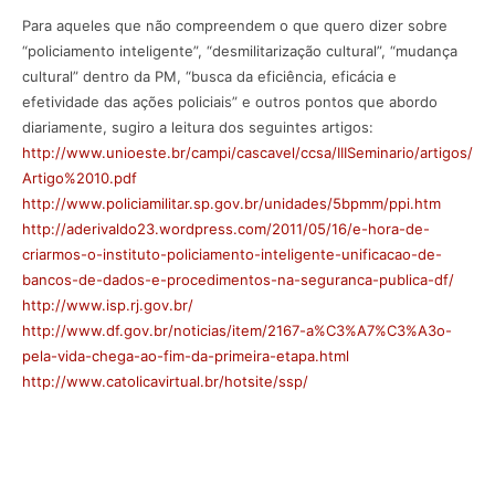
Para aqueles que não compreendem o que quero dizer sobre
“policiamento inteligente”, “desmilitarização cultural”, “mudança
cultural” dentro da PM, “busca da eficiência, eficácia e
efetividade das ações policiais” e outros pontos que abordo
diariamente, sugiro a leitura dos seguintes artigos:
http://www.unioeste.br/campi/cascavel/ccsa/IIISeminario/artigos/
Artigo%2010.pdf
http://www.policiamilitar.sp.gov.br/unidades/5bpmm/ppi.htm
http://aderivaldo23.wordpress.com/2011/05/16/e-hora-de-
criarmos-o-instituto-policiamento-inteligente-unificacao-de-
bancos-de-dados-e-procedimentos-na-seguranca-publica-df/
http://www.isp.rj.gov.br/
http://www.df.gov.br/noticias/item/2167-a%C3%A7%C3%A3o-
pela-vida-chega-ao-fim-da-primeira-etapa.html
http://www.catolicavirtual.br/hotsite/ssp/