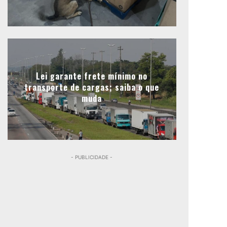
Lei garante frete mínimo no
transporte de cargas; saiba o que
muda
- PUBLICIDADE -