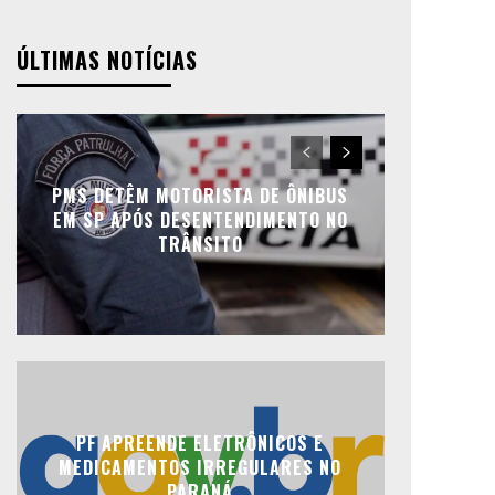
ÚLTIMAS NOTÍCIAS
PMS DETÊM MOTORISTA DE ÔNIBUS
EM SP APÓS DESENTENDIMENTO NO
TRÂNSITO
PF APREENDE ELETRÔNICOS E
MEDICAMENTOS IRREGULARES NO
PARANÁ