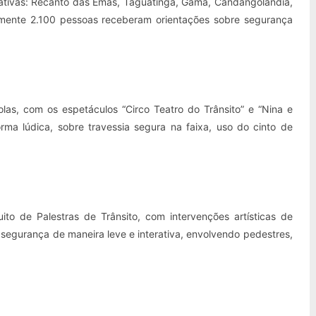
trativas: Recanto das Emas, Taguatinga, Gama, Candangolândia,
amente 2.100 pessoas receberam orientações sobre segurança
olas, com os espetáculos “Circo Teatro do Trânsito” e “Nina e
orma lúdica, sobre travessia segura na faixa, uso do cinto de
to de Palestras de Trânsito, com intervenções artísticas de
segurança de maneira leve e interativa, envolvendo pedestres,