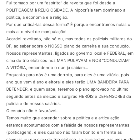
Fui tomado por um “espírito” de revolta que foi desde a
POLITICAGEM à RELIGIOSIDADE. A hipocrísia tem dominado a
política, a economia e a religião.
Por que criticá-las dessa forma? É porque encontramos nelas o
mais alto nível de manipulação!
Acordei revoltado, não só eu, mas todos os policiais militares do
DF, ao saber sobre o NOSSO plano de carreira e sua condução.
Nossos representantes, ligados ao governo local e FEDERAL, em
cima de trio elétricos nos MANIPULAVAM E NOS “CONDUZIAM”
A VITÓRIA, encondendo o que já sabiam…
Enquanto para nós é uma derrota, para eles é uma vitória, pois
ano que vem é ano eleitoral e eles terão UMA BANDEIRA PARA
DEFENDER, e quem sabe, teremos o plano aprovado no último
segundo antes da eleição e surgirão HERÓIS e DEFENSORES da
polícia e de nossos salários.
O cenário não é favorável…
Temos muito que aprender sobre a política e a articulação,
estamos acostumados com a falácia de nossos representantes
(politicagem), e eles quando não falam bonito em frente as
câmeras ou em cima de trio elétrico, se acovardam nas mesas de