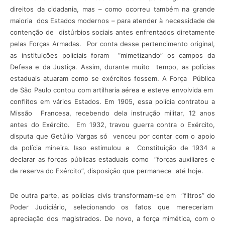
direitos da cidadania, mas – como ocorreu também na grande
maioria dos Estados modernos – para atender à necessidade de
contenção de distúrbios sociais antes enfrentados diretamente
pelas Forças Armadas. Por conta desse pertencimento original,
as instituições policiais foram “mimetizando” os campos da
Defesa e da Justiça. Assim, durante muito tempo, as polícias
estaduais atuaram como se exércitos fossem. A Força Pública
de São Paulo contou com artilharia aérea e esteve envolvida em
conflitos em vários Estados. Em 1905, essa polícia contratou a
Missão Francesa, recebendo dela instrução militar, 12 anos
antes do Exército. Em 1932, travou guerra contra o Exército,
disputa que Getúlio Vargas só venceu por contar com o apoio
da polícia mineira. Isso estimulou a Constituição de 1934 a
declarar as forças públicas estaduais como “forças auxiliares e
de reserva do Exército”, disposição que permanece até hoje.
De outra parte, as polícias civis transformam-se em “filtros” do
Poder Judiciário, selecionando os fatos que mereceriam
apreciação dos magistrados. De novo, a força mimética, com o