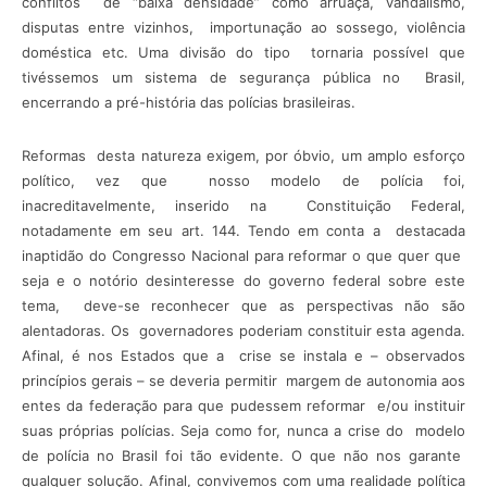
conflitos de “baixa densidade” como arruaça, vandalismo,
disputas entre vizinhos, importunação ao sossego, violência
doméstica etc. Uma divisão do tipo tornaria possível que
tivéssemos um sistema de segurança pública no Brasil,
encerrando a pré-história das polícias brasileiras.
Reformas desta natureza exigem, por óbvio, um amplo esforço
político, vez que nosso modelo de polícia foi,
inacreditavelmente, inserido na Constituição Federal,
notadamente em seu art. 144. Tendo em conta a destacada
inaptidão do Congresso Nacional para reformar o que quer que
seja e o notório desinteresse do governo federal sobre este
tema, deve-se reconhecer que as perspectivas não são
alentadoras. Os governadores poderiam constituir esta agenda.
Afinal, é nos Estados que a crise se instala e – observados
princípios gerais – se deveria permitir margem de autonomia aos
entes da federação para que pudessem reformar e/ou instituir
suas próprias polícias. Seja como for, nunca a crise do modelo
de polícia no Brasil foi tão evidente. O que não nos garante
qualquer solução. Afinal, convivemos com uma realidade política