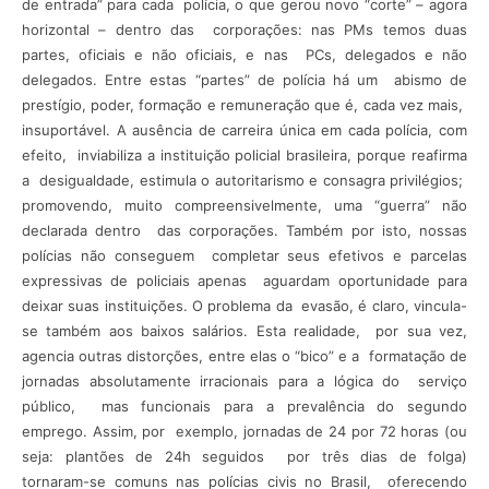
de entrada” para cada polícia, o que gerou novo “corte” – agora
horizontal – dentro das corporações: nas PMs temos duas
partes, oficiais e não oficiais, e nas PCs, delegados e não
delegados. Entre estas “partes” de polícia há um abismo de
prestígio, poder, formação e remuneração que é, cada vez mais,
insuportável. A ausência de carreira única em cada polícia, com
efeito, inviabiliza a instituição policial brasileira, porque reafirma
a desigualdade, estimula o autoritarismo e consagra privilégios;
promovendo, muito compreensivelmente, uma “guerra” não
declarada dentro das corporações. Também por isto, nossas
polícias não conseguem completar seus efetivos e parcelas
expressivas de policiais apenas aguardam oportunidade para
deixar suas instituições. O problema da evasão, é claro, vincula-
se também aos baixos salários. Esta realidade, por sua vez,
agencia outras distorções, entre elas o “bico” e a formatação de
jornadas absolutamente irracionais para a lógica do serviço
público, mas funcionais para a prevalência do segundo
emprego. Assim, por exemplo, jornadas de 24 por 72 horas (ou
seja: plantões de 24h seguidos por três dias de folga)
tornaram-se comuns nas polícias civis no Brasil, oferecendo