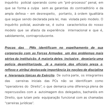
inquérito policial operando como um “pré-processo” penal, em
que se forma a culpa sem as garantias do contraditório e da
ampla defesa – em desrespeito, portanto, à ordem igualitária
que segue sendo declarada pela lei, mas violada pelo modelo. O
inquérito policial, assinale-se, é outra característica do nosso
modelo que se afasta da experiência internacional e que é,
sabidamente, contraproducente.
Praças das PMs identificam no espelhamento de sua
corporação com as Forças Armadas um dos problemas mais
sérios da instituição. A maioria deles, inclusive, desejaria uma
polícia desmilitarizada. Já a maioria dos oficiais preza o
reflexo e atribui destacada importância às noções de disciplina
e hierarquia típicas do Exército
. De outra parte, os integrantes
das carreiras iniciais das PCs não se identificam como
“operadores do Direito”; o que demarca uma diferença plena de
repercussões com a autoimagem dos delegados, bacharéis em
Direito, que lutam pela equiparação funcional com as chamadas
“carreiras jurídicas”.