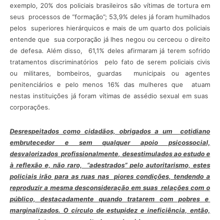
exemplo, 20% dos policiais brasileiros são vítimas de tortura em
seus processos de “formação”; 53,9% deles já foram humilhados
pelos superiores hierárquicos e mais de um quarto dos policiais
entende que sua corporação já lhes negou ou cerceou o direito
de defesa. Além disso, 61,1% deles afirmaram já terem sofrido
tratamentos discriminatórios pelo fato de serem policiais civis
ou militares, bombeiros, guardas municipais ou agentes
penitenciários e pelo menos 16% das mulheres que atuam
nestas instituições já foram vítimas de assédio sexual em suas
corporações.
Desrespeitados como cidadãos, obrigados a um cotidiano
embrutecedor e sem qualquer apoio psicossocial,
desvalorizados profissionalmente, desestimulados ao estudo e
à reflexão e, não raro, “adestrados” pelo autoritarismo, estes
policiais irão para as ruas nas piores condições, tendendo a
reproduzir a mesma desconsideração em suas relações com o
público, destacadamente quando tratarem com pobres e
marginalizados. O círculo de estupidez e ineficiência, então,